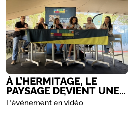
À L’HERMITAGE, LE
PAYSAGE DEVIENT UNE
LIGNE DE DÉFENSE
L'événement en vidéo
VIVANTE FACE À
L’ÉROSION LITTORALE.