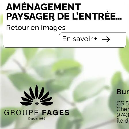
AMÉNAGEMENT
PAYSAGER DE L’ENTRÉE
DE VILLE À SAINT-
Retour en images
GILLES-LES-BAINS
En savoir +
Bu
CS 5
Chem
9743
île 