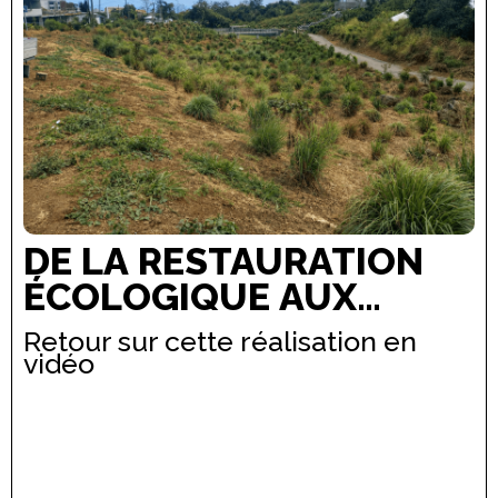
DE LA RESTAURATION
ÉCOLOGIQUE AUX
JARDINS URBAINS : UN
Retour sur cette réalisation en
CHANTIER
vidéo
D'ENVERGURE À SAINT-
PAUL