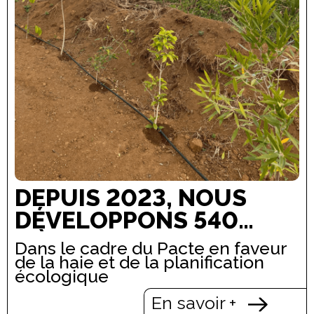
DEPUIS 2023, NOUS
DÉVELOPPONS 540
MÈTRES DE HAIES
Dans le cadre du Pacte en faveur
AGROÉCOLOGIQUES
de la haie et de la planification
écologique
SUR NOS
En savoir +
EXPLOITATIONS