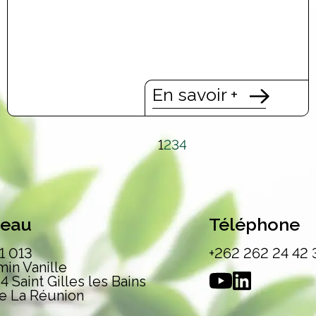
En savoir +
1
2
3
4
reau
Téléphone
1 013
+262 262 24 42 
in Vanille
4 Saint Gilles les Bains
de La Réunion