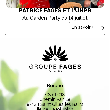
PATRICE FAGES ET L'UHPR
Au Garden Party du 14 juillet
En savoir +
Bureau
CS 51 013
Chemin Vanille
97434 Saint Gilles les Bains
île de La Réunion